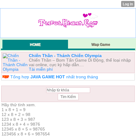
HOME
Wap Game
Chiến Thần - Thánh Chiến Olympia
Chiến Thần – Bom Tấn Game Di Động, thể loại nhập
vai online, cực kỳ hấp dẫn....
Tải miễn phí
Tổng hợp
JAVA GAME HOT
nhất trong tháng
Hãy thử tính xem.
1 x 8 + 1 = 9
12 x 8 + 2 = 98
123 x 8 + 3 = 987
1234 x 8 + 4 = 9876
12345 x 8 + 5 = 98765
123456 x 8 + 6 = 987654