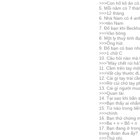
>>>Con hổ kô ăn cỏ
5. Mỗi năm có 7 thá
>>>12 tháng
6. Nhà Nam có 4 anh
>>>tên Nam
7. Đố bạn khi Beckh
>>>Vào bóng.
8. Một ly thuỷ tinh
>>>Ống hút.
9. Đố bạn có bao nhi
>>>1 chữ C
10. Câu hỏi nào mà k
>>>"Mày chết rùi hả
11. Cầm trên tay mộ
>>>Vất cây thước đi
12. Cái gì tay trái
>>>Rờ cùi chỏ tay p
13. Cái gì người mua
>>>Quan tài.
14. Tại sao khi bắn
>>>Bạn thấy ai nhắ
15. Từ nào trong tiế
>>>chính.
16. Bạn thử chứng m
>>>Ba + n = Bố + n
17. Bạn đang ở trong
trong đoàn đua ấy?
>>>Thứ nhì.