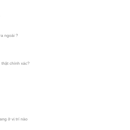
?
 ra ngoài ?
n thật chính xác?
ng ở vị trí nào