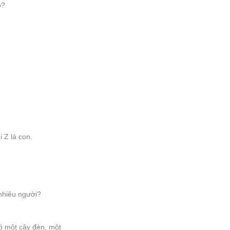
ào?
i Z là con.
 nhiêu người?
ó một cây đèn, một