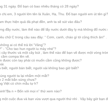
.
ng 31 ngày. Đố bạn có bao nhiêu tháng có 28 ngày?
 chị em, 3 người lớn tên là Xuân, Hạ, Thu. Đố bạn người em út tên gì
am thực hiện quả đá phạt đền, anh ta sẽ sút vào đâu?
 đựng đầy nước, làm thế nào để lấy nước dưới đáy ly mà không đổ nước
êu chữ C trong câu sau đây: “ Cơm, canh, cháo gì tớ cũng thích ăn!” .
hông ai có thể trả lời “Vâng”?
?" - "Cho tao hun người iu mày nhé"?
t cây thước và một cây bút , làm thế nào để bạn vẽ được một vòng trò
, cầm compa lên vẽ.
 cầm được còn tay phải có muốn cầm cũng không được?
hải.
 biết, người bán biết, người xài không bao giờ biết?
 súng người ta lại nhắm một mắt?
m 2 mắt bắn súng chưa?
ng Việt có chín mẫu tự h?
inh"Ba n = Bốn với mọi n” thử xem nào?
 một cuộc đua và bạn vừa vượt qua người thứ nhì . Vậy bây giờ bạn đa