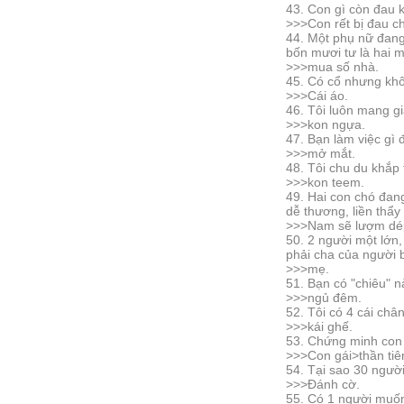
43. Con gì còn đau 
>>>Con rết bị đau c
44. Một phụ nữ đang
bốn mươi tư là hai 
>>>mua số nhà.
45. Có cổ nhưng khô
>>>Cái áo.
46. Tôi luôn mang gi
>>>kon ngựa.
47. Bạn làm việc gì 
>>>mở mắt.
48. Tôi chu du khắp 
>>>kon teem.
49. Hai con chó đan
dễ thương, liền thẩy
>>>Nam sẽ lượm dép
50. 2 người một lớn,
phải cha của người b
>>>mẹ.
51. Bạn có "chiêu" 
>>>ngủ đêm.
52. Tôi có 4 cái châ
>>>kái ghế.
53. Chứng minh con
>>>Con gái>thần tiê
54. Tại sao 30 ngườ
>>>Đánh cờ.
55. Có 1 người muốn 