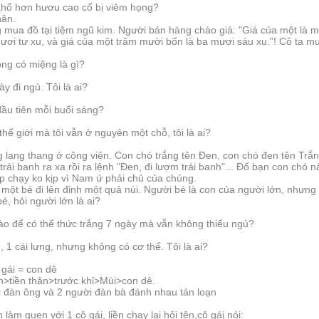
khổ hơn hươu cao cổ bị viêm họng?
hân.
 mua đồ tại tiệm ngũ kim. Người bán hàng chào giá: "Giá của một là mư
mươi tư xu, và giá của một trăm mười bốn là ba mươi sáu xu."! Cô ta 
ng có miệng là gì?
ày đi ngủ. Tôi là ai?
đầu tiên mỗi buổi sáng?
thế giới mà tôi vẫn ở nguyên một chỗ, tôi là ai?
g lang thang ở công viên. Con chó trắng tên Đen, con chó đen tên Tr
 trái banh ra xa rồi ra lệnh "Đen, đi lượm trái banh"... Đố bạn con chó
 chạy ko kịp vì Nam ứ phải chủ của chúng.
 một bé đi lên đỉnh một quả núi. Người bé là con của người lớn, nhưng 
é, hỏi người lớn là ai?
nào để có thể thức trắng 7 ngày mà vẫn không thiếu ngủ?
n, 1 cái lưng, nhưng không có cơ thể. Tôi là ai?
 gái = con dê
n>tiền thân>trước khỉ>Mùi>con dê.
i đàn ông và 2 người đàn bà đánh nhau tán loạn
làm quen với 1 cô gái, liền chạy lại hỏi tên,cô gái nói: