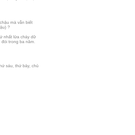
 chậu mà vẫn biết
hậu) ?
hứ nhất lửa cháy dữ
 đói trong ba năm.
thứ sáu, thứ bảy, chủ