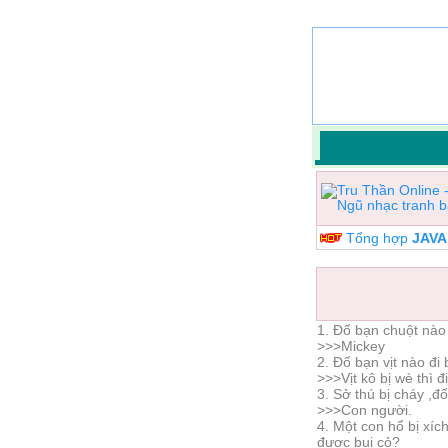
Tổng hợp
JAV
1. Đố bạn chuột nào
>>>Mickey
2. Đố bạn vịt nào đ
>>>Vịt kô bị wè thì 
3. Sở thú bị cháy ,đ
>>>Con người.
4. Một con hổ bị xíc
được bụi cỏ?