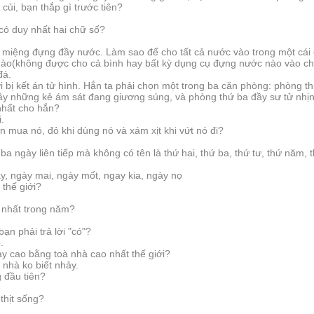
củi, bạn thắp gì trước tiên?
 có duy nhất hai chữ số?
g miệng đựng đầy nước. Làm sao để cho tất cả nước vào trong một cái
nào(không được cho cả bình hay bất kỳ dụng cụ đựng nước nào vào c
đá.
i bị kết án tử hình. Hắn ta phải chọn một trong ba căn phòng: phòng t
đầy những kẻ ám sát đang giương súng, và phòng thứ ba đầy sư tử nhịn
nhất cho hắn?
i.
ạn mua nó, đỏ khi dùng nó và xám xịt khi vứt nó đi?
 ba ngày liên tiếp mà không có tên là thứ hai, thứ ba, thứ tư, thứ năm, 
, ngày mai, ngày mốt, ngay kia, ngày nọ
 thế giới?
 nhất trong năm?
ạn phải trả lời "có"?
ó.
ảy cao bằng toà nhà cao nhất thế giới?
ì nhà ko biết nhảy.
g đầu tiên?
 thịt sống?