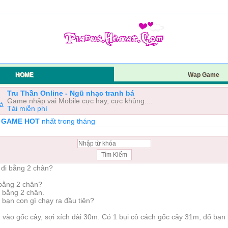
HOME
Wap Game
Tru Thần Online - Ngũ nhạc tranh bá
Game nhập vai Mobile cực hay, cực khủng....
Tải miễn phí
A GAME HOT
nhất trong tháng
 đi bằng 2 chân?
i bằng 2 chân?
đi bằng 2 chân.
ố bạn con gì chạy ra đầu tiên?
h vào gốc cây, sợi xích dài 30m. Có 1 bụi cỏ cách gốc cây 31m, đố bạn