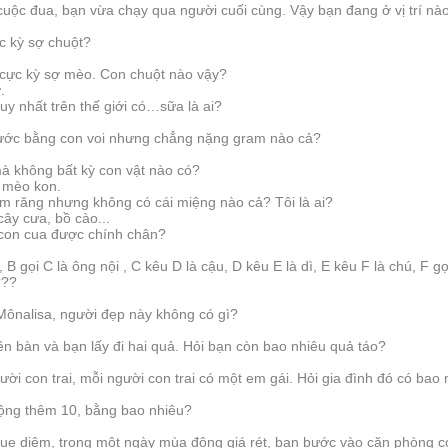
cuộc đua, bạn vừa chạy qua người cuối cùng. Vậy bạn đang ở vị trí n
c kỳ sợ chuột?
i cực kỳ sợ mèo. Con chuột nào vậy?
ợ.
uy nhất trên thế giới có…sữa là ai?
thước bằng con voi nhưng chẳng nặng gram nào cả?
à không bất kỳ con vật nào có?
ẻ mèo kon.
àm răng nhưng không có cái miệng nào cả? Tôi là ai?
cây cưa, bồ cào...
̉ con cua được chính chân?
 B gọi C là ông nội , C kêu D là cậu, D kêu E là dì, E kêu F là chú, F gọ
 ???
 Mônalisa, người đẹp này không có gì?
ên bàn và bạn lấy đi hai quả. Hỏi bạn còn bao nhiêu quả táo?
ời con trai, mỗi người con trai có một em gái. Hỏi gia đình đó có bao
 cộng thêm 10, bằng bao nhiêu?
que diêm, trong một ngày mùa đông giá rét, bạn bước vào căn phòng c