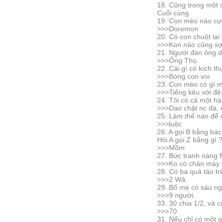
18. Cũng trong một 
Cuối cùng.
19. Con mèo nào cự
>>>Doremon
20. Có con chuột lạ
>>>Kon nào cũng s
21. Người đàn ông d
>>>Ông Thọ.
22. Cái gì có kích 
>>>Bóng con voi
23. Con mèo có gì m
>>>Tiếng kêu với đ
24. Tôi có cả một h
>>>Dao chặt nc đá, 
25. Làm thế nào đê
>>>luộc
26. A gọi B bằng bác,
Hỏi A gọi Z bằng gì
>>>Mồm
27. Bức tranh nàng
>>>Ko có chân mày
28. Có ba quả táo tr
>>>2 Wả.
29. Bố mẹ có sáu ngư
>>>9 người.
33. 30 chia 1/2, và
>>>70.
31. Nếu chỉ có một 