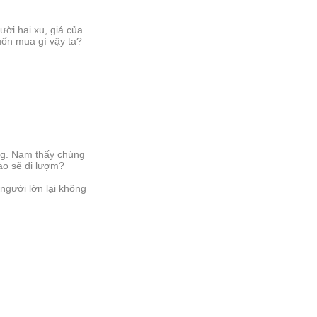
ời hai xu, giá của
muốn mua gì vậy ta?
ắng. Nam thấy chúng
 nào sẽ đi lượm?
người lớn lại không