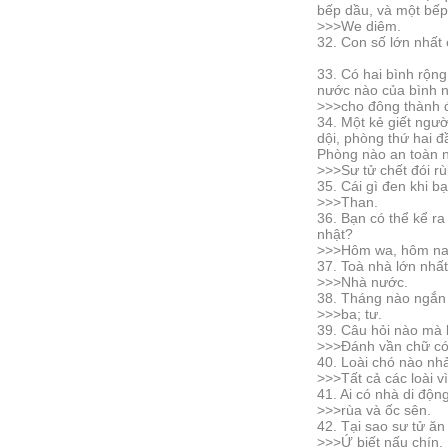
bếp dầu, và một bếp 
>>>We diêm.
32. Con số lớn nhất
33. Có hai bình rộn
nước nào của bình 
>>>cho đông thành 
34. Một kẻ giết ngườ
dội, phòng thứ hai 
Phòng nào an toàn 
>>>Sư tử chết đói rù
35. Cái gì đen khi b
>>>Than.
36. Bạn có thể kể ra
nhật?
>>>Hôm wa, hôm nay
37. Toà nhà lớn nhất
>>>Nhà nước.
38. Tháng nào ngắn
>>>ba; tư.
39. Câu hỏi nào mà b
>>>Đánh vần chữ c
40. Loài chó nào nh
>>>Tất cả các loài v
41. Ai có nhà di độn
>>>rùa và ốc sên.
42. Tại sao sư tử ăn
>>>Ứ biết nấu chín.