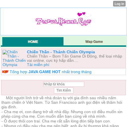
HOME
Wap Game
Chiến Thần - Thánh Chiến Olympia
Chiến Thần – Bom Tấn Game Di Động, thể loại nhập
vai online, cực kỳ hấp dẫn....
Tải miễn phí
Tổng hợp
JAVA GAME HOT
nhất trong tháng
Một người lính trở về nhà đoàn tụ với gia đình sau nhiều năm
tham chiến ở Việt Nam. Từ San Francisco anh gọi điện về thăm hỏi
gia đình.
- Cha mẹ ơi, con đang trở về nhà đây. Nhưng con có điều muốn xin
phép cùng cha mẹ. Con muốn dẫn bạn cùng về nhà mình.
- Ồ được thôi con trai. Cha mẹ rất sẵn lòng đón tiếp bạn con.
- Nhưng có điều này cha me nên biết: anh ấy bị thương khá nặng