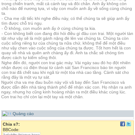
trong chiến tranh, mất cả cánh tay và đôi chân. Anh ấy không còn
chỗ nào để nương tựa, vì vậy con muốn anh ấy về sống cùng chúng
ta.
- Cha mẹ rất tiếc khi nghe điều này, có thể chúng ta sẽ giúp anh ấy
tìm được chỗ trú ngụ.
- Ồ không, con muốn anh ấy ở cùng chúng ta kia.
- Con không biết con đang đòi hỏi điều gì đâu con trai. Một người tàn
tật như vậy sẽ là một gánh nặng đè lên vai chúng ta. Chúng ta còn
cuộc sống riêng tư của chúng ta nữa chứ, không thể để một điều
như vậy chen vào cuộc sống của chúng ta được. Tốt hơn hết là con
quay về nhà và quên anh chàng ấy đi. Anh ta chắc sẽ chóng tìm
được cách tự kiếm sống thôi.
Nghe đến đó, người con trai gác máy. Vài ngày sau đó họ đột nhiên
nhận được cú điện thoại từ cảnh sát San Francisco báo tin người
con trai đã chết sau khi ngã từ một tòa nhà cao tầng. Cảnh sát cho
rằng đây là một vụ tự sát.
Người cha va mẹ đau buồn này vội vã bay đến San Francisco và
được dẫn đến nhà táng thành phố để nhận xác con. Họ nhận ra anh
ngay, nhưng họ cũng kinh hoàng nhận ra một điều khác cùng lúc.
Con trai họ chỉ còn lại một tay và một chân.
Quảng cáo
Chia s?:
BBCode: