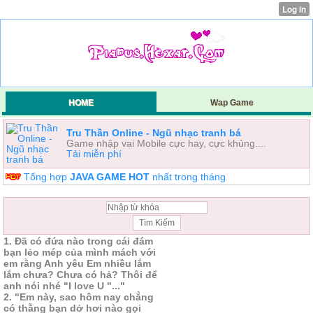
HOME
Wap Game
Tru Thần Online - Ngũ nhạc tranh bá
Game nhập vai Mobile cực hay, cực khủng....
Tải miễn phí
Tổng hợp
JAVA GAME HOT
nhất trong tháng
1. Đã có đứa nào trong cái đám
bạn lẻo mép của mình mách với
em rằng Anh yêu Em nhiều lắm
lắm chưa? Chưa có hả? Thôi để
anh nói nhé "I love U "..."
2. "Em này, sao hôm nay chẳng
có thằng bạn dở hơi nào gọi