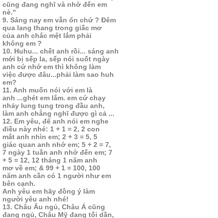
cũng đang nghĩ và nhớ đến em
nè."
9. Sáng nay em vẫn ổn chứ ? Đêm
qua lang thang trong giấc mơ
của anh chắc mệt lắm phải
không em ?
10. Huhu... chết anh rồi... sáng anh
mới bị sếp la, sếp nói suốt ngày
anh cứ nhớ em thì không làm
việc được đâu...phải làm sao huh
em?
11. Anh muốn nói với em là
anh ...ghét em lắm. em cứ chạy
nhảy lung tung trong đầu anh,
làm anh chẳng nghĩ được gì cả ...
12. Em yêu, để anh nói em nghe
điều này nhé: 1 + 1 = 2, 2 con
mắt anh nhìn em; 2 + 3 = 5, 5
giác quan anh nhớ em; 5 + 2 = 7,
7 ngày 1 tuần anh nhớ đến em; 7
+ 5 = 12, 12 tháng 1 năm anh
mơ về em; & 99 + 1 = 100, 100
năm anh cần có 1 người như em
bên cạnh.
Anh yêu em hãy đồng ý làm
người yêu anh nhé!
13. Châu Âu ngủ, Châu Á cũng
đang ngủ, Châu Mỹ đang tối dần,