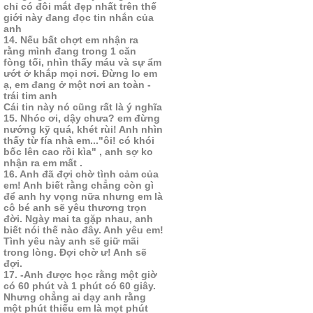
chỉ có đôi mắt đẹp nhất trên thế
giới này đang đọc tin nhắn của
anh
14. Nếu bất chợt em nhận ra
rằng mình đang trong 1 căn
fòng tối, nhìn thấy máu và sự ẩm
ướt ở khắp mọi nơi. Đừng lo em
ạ, em đang ở một nơi an toàn -
trái tim anh
Cái tin này nó cũng rất là ý nghĩa
15. Nhóc ơi, dậy chưa? em đừng
nướng kỹ quá, khét rùi! Anh nhìn
thấy từ fía nhà em..."ôi! có khói
bốc lên cao rồi kìa" , anh sợ ko
nhận ra em mất .
16. Anh đã đợi chờ tình cảm của
em! Anh biết rằng chẳng còn gì
để anh hy vọng nữa nhưng em là
cô bé anh sẽ yêu thương trọn
đời. Ngày mai ta gặp nhau, anh
biết nói thế nào đây. Anh yêu em!
Tình yêu này anh sẽ giữ mãi
trong lòng. Đợi chờ ư! Anh sẽ
đợi.
17. -Anh được học rằng một giờ
có 60 phút và 1 phút có 60 giây.
Nhưng chẳng ai dạy anh rằng
một phút thiếu em là mọt phút