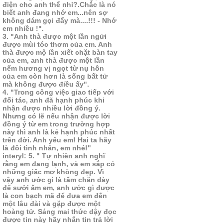
điện cho anh thế nhỉ?.Chắc là nó
biết anh đang nhớ em...nên sợ
không dám gọi đấy mà....!!! - Nhớ
em nhiều !".
3. "Anh thà được một lần ngửi
được mùi tóc thơm của em. Anh
thà được mộ lần xiết chặt bàn tay
của em, anh thà được một lần
nếm hương vị ngọt từ nụ hôn
của em còn hơn là sống bất tử
mà không được điều ấy".
4. "Trong công việc giao tiếp với
đối tác, anh đã hạnh phúc khi
nhận được nhiều lời đồng ý.
Nhưng có lẽ nếu nhận được lời
đồng ý từ em trong trường hợp
này thì anh là kẻ hạnh phúc nhất
trên đời. Anh yêu em! Hai ta hãy
là đôi tình nhân, em nhé!"
interyl: 5. " Tự nhiên anh nghĩ
rằng em đang lạnh, và em sắp có
những giấc mơ không đẹp. Vì
vậy anh ước gì là tấm chăn dày
để sưởi ấm em, anh ước gì được
là con bạch mã để đưa em đến
một lâu đài và gặp được một
hoàng tử. Sáng mai thức dậy đọc
được tin này hãy nhắn tin trả lời