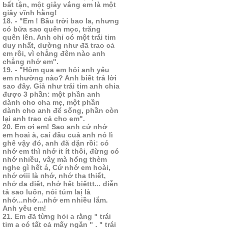
bất tận, một giây vắng em là một
giây vĩnh hằng!
18. - "Em ! Bầu trời bao la, nhưng
có bữa sao quên mọc, trăng
quên lên. Anh chỉ có một trái tim
duy nhất, dường như đã trao cả
em rồi, vì chẳng đêm nào anh
chẳng nhớ em".
19. - "Hôm qua em hỏi anh yêu
em nhường nào? Anh biết trả lời
sao đây. Giả như trái tim anh chia
được 3 phần: một phần anh
dành cho cha mẹ, một phần
dành cho anh để sống, phần còn
lại anh trao cả cho em".
20. Em ơi em! Sao anh cứ nhớ
em hoaì à, caí đầu cuả anh nó lì
ghê vậy đó, anh đã dặn rồi: có
nhớ em thì nhớ it ít thôi, đừng có
nhớ nhiều, vâỵ mà hổng thèm
nghe gì hết á, Cứ nhớ em hoài,
nhớ ơiii là nhớ, nhớ tha thiết,
nhớ da diết, nhớ hết biếttt... diễn
tả sao luôn, nói túm laị là
nhớ...nhớ...nhớ em nhiều lắm.
Anh yêu em!
21. Em đã từng hỏi a rằng " trái
tim a có tất cả mấy ngăn " . " trái