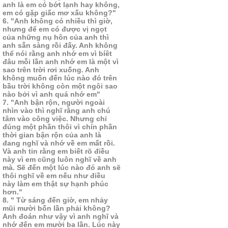
anh là em có bớt lạnh hay không,
em có gặp giấc mơ xấu không?"
6. "Anh không có nhiều thì giờ,
nhưng để em có được vị ngọt
của những nụ hôn của anh thì
anh sẵn sàng rồi đấy. Anh không
thể nói rằng anh nhớ em vì bíêt
đâu mỗi lần anh nhớ em là một vì
sao trên trời rơi xuống. Anh
không muốn đến lúc nào đó trên
bầu trời không còn một ngôi sao
nào bởi vì anh quá nhớ em"
7. "Anh bận rộn, người ngoài
nhìn vào thì nghĩ rằng anh chú
tâm vào công việc. Nhưng chỉ
đúng một phần thôi vì chín phần
thời gian bận rộn của anh là
đang nghĩ và nhớ về em mất rồi.
Và anh tin rằng em biết rõ điều
này vì em cũng luôn nghĩ về anh
mà. Sẽ đến một lúc nào đó anh sẽ
thôi nghĩ về em nếu như điều
này làm em thật sự hạnh phúc
hơn."
8. " Từ sáng đến giờ, em nhảy
mũi mười bốn lần phải không?
Anh đoán như vậy vì anh nghĩ và
nhớ đến em mười ba lần. Lúc này