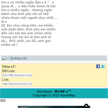
tim a có nhiều ngăn lắm e à " . e
quay đi ... e đâu hiểu được là trái
tim a nhiều ngăn , nhưng ngăn
dành cho tình yêu chỉ có thể
chứa được một người duy nhất ...
là e
22. Em như nàng tiên, em khiến
anh phát điên. Anh yêu em nhiều
đến nỗi trái tim anh nhức nhối.
Giọng nói em êm ái làm anh tê
tái... thôi chết, xin lỗi, anh gửi
nhầm số !
Quảng cáo
Chia s?:
BBCode:
Link:
Developer:
Mr.Hiê´u™
Copyright © 2012 KenhWap
392